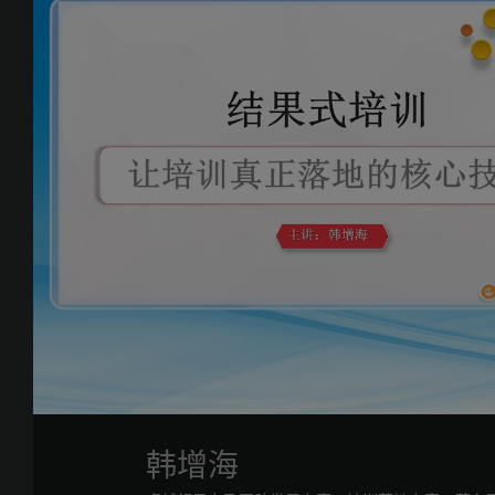
加
进
静
载
度
:
音
/
完
0%
毕
:
0%
韩增海