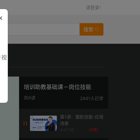
请登录！
×
搜索
者视
培训助教基础课－岗位技能
共9讲
2441人已学
第1讲：摄影技能-应用
场景
0:07:30
（试看）