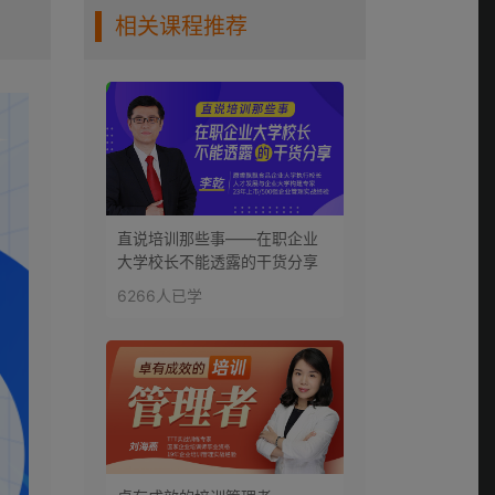
相关课程推荐
第7讲：硬件设备-投
影设备
0:06:58
第8讲：硬件设备-音
响设备
0:07:13
第9讲：差旅后勤
直说培训那些事——在职企业
0:13:27
大学校长不能透露的干货分享
6266人已学