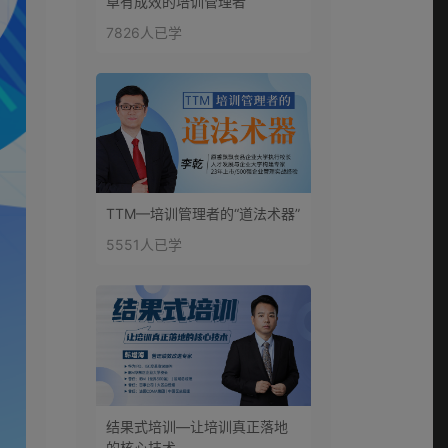
卓有成效的培训管理者
7826人已学
TTM—培训管理者的“道法术器”
5551人已学
结果式培训—让培训真正落地
的核心技术