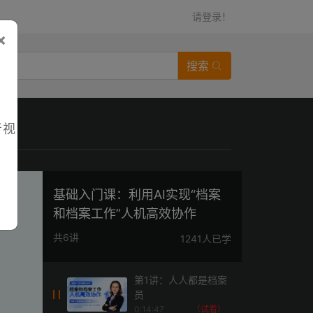
请登录！
×
搜索
者视
基础入门课：利用AI实现“档案
和档案工作”人机高效协作
共6讲
1241人已学
第1讲：人人都是档案
员
0:14:47
（试看）