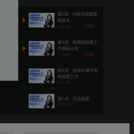
第2讲：AI降低档案管
理成本
0:22:44
（试看）
第3讲：档案和档案工
作基础认知
0:19:31
（试看）
第4讲：档案价值作用
和档案工作
0:21:16
第5讲：企业档案
0:20:37
第6讲：“档案管理”人
机高效协作
0:24:24