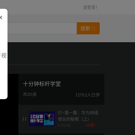
请登录！
×
搜索
者视
十分钟标杆学堂
共20讲
12152人已学
01-第一集：华为持续
增长的秘密（上）
0:10:55
（试看）