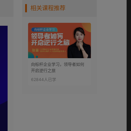
相关课程推荐
07-第七集：字节跳动
快速崛起的核心竞争
0:12:13
力
08-第八集：美的凭什
么活了50年（上）
0:13:59
09-第九集：美的凭什
向标杆企业学习，领导者如何
么活了50年（下）
开启逆行之旅
0:08:24
62844人已学
10-第十集：万科的生
存法则（上）
0:12:34
11-第十一集：万科的
生存法则（下）
0:12:42