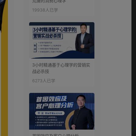
荒唐的消费心理学
19938人已学
3小时精通基于心理学的营销实
战必杀技
6273人已学
首因效应及客户心理分析