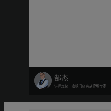
郜杰
讲师定位：连锁门店实战管理专家