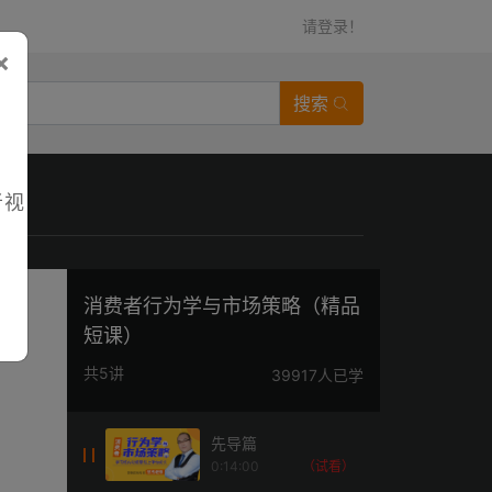
请登录！
×
搜索
者视
消费者行为学与市场策略（精品
短课）
共5讲
39917人已学
先导篇
0:14:00
（试看）