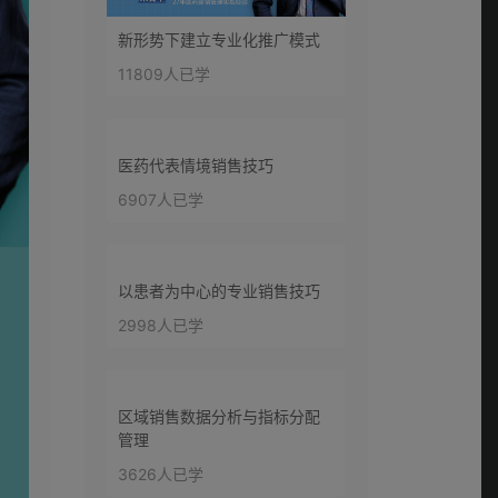
第十二讲：亲切型社
新形势下建立专业化推广模式
交风格的特点？
11809人已学
0:18:16
第十三讲：如何把社
交风格理论与经验相
医药代表情境销售技巧
0:14:07
结合？（上）
6907人已学
第十四讲：如何把社
交风格理论与经验相
0:18:27
结合？（下）
以患者为中心的专业销售技巧
2998人已学
第十五讲：四种不同
社交风格医生的心理
0:11:12
需求？
区域销售数据分析与指标分配
第十六讲：如何快速
管理
判断客户的社交风格1-
3626人已学
0:25:34
3？（上）