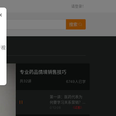
请登录！
×
搜索
者视
专业药品情境销售技巧
共32讲
6749人已学
第一讲：医药代表为
何要学习关系营销？
（医药产品的四种营
0:12:08
（试看）
销模式）