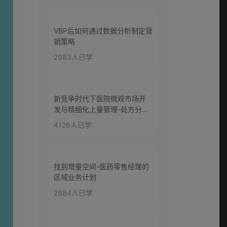
第十七讲：如何快速
判断客户的社交风格1-
VBP后如何通过数据分析制定营
0:22:32
3？（下）
销策略
2983人已学
第十八讲：如何快速
判断客户的社交风格
0:20:21
4-6？（上）
新竞争时代下医院微观市场开
第十九讲：如何快速
发与精细化上量管理-处方分析
判断客户的社交风格
的价值
4126人已学
0:23:44
4-6？（下）
第二十讲：对不同社
交风格客户情境销售
找到增量空间-医药零售经理的
0:17:06
的策略？
区域业务计划
2984人已学
第二十一讲：如何见
人说人话，见鬼说鬼
0:12:59
话？