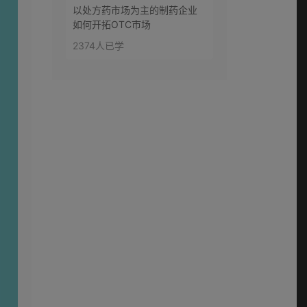
以处方药市场为主的制药企业
第二十二讲：情境销
如何开拓OTC市场
售拜访技巧——开场
2374人已学
0:10:26
白？
第二十三讲：情境销
售拜访技巧——探询
0:11:42
与聆听？
第二十四讲：情境销
售拜访技巧——介绍
0:21:32
产品？
第二十五讲：情境销
售拜访技巧——处理
0:18:54
异议？
第二十六讲：情境销
售拜访技巧——成
0:22:05
交？