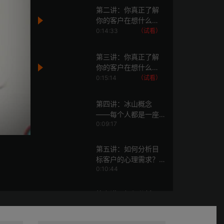
第二讲：你真正了解
你的客户在想什么
吗？（上）
0:14:33
（试看）
第三讲：你真正了解
你的客户在想什么
吗？（下）
0:15:14
（试看）
第四讲：冰山概念
——每个人都是一座
0:09:17
冰山？（行为与心理
需求的关系）
第五讲：如何分析目
标客户的心理需求？
0:10:44
（上）
第六讲：如何分析目
标客户的心理需求？
0:15:16
（下）