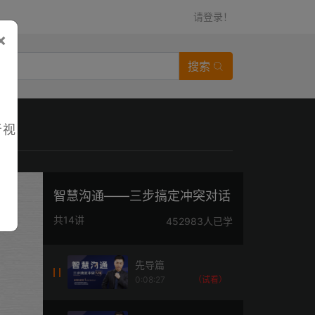
请登录！
×
搜索
者视
智慧沟通——三步搞定冲突对话
共14讲
452983人已学
先导篇
0:08:27
（试看）