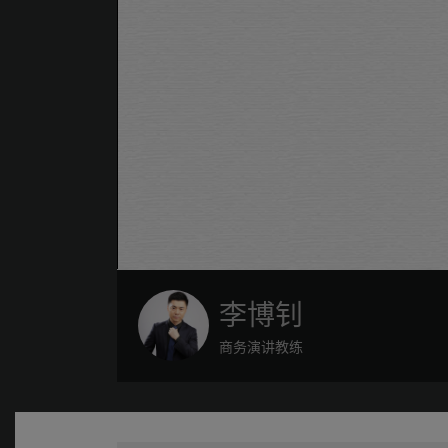
李博钊
商务演讲教练