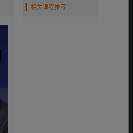
相关课程推荐
第七讲：沟通受阻
0:03:36
第八讲：暂停对话
0:16:20
第九讲：重启对话
0:06:58
第十讲：情绪流程
0:08:50
第十一讲：受害者心
态
0:07:16
第十二讲：大反派心