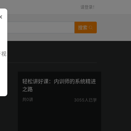
请登录！
×
搜索
者视
轻松讲好课：内训师的系统精进
之路
共0讲
3055人已学