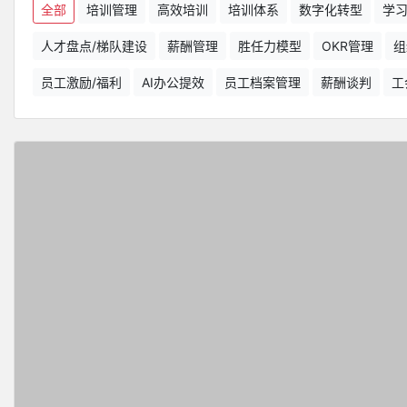
全部
培训管理
高效培训
培训体系
数字化转型
学
人才盘点/梯队建设
薪酬管理
胜任力模型
OKR管理
组
员工激励/福利
AI办公提效
员工档案管理
薪酬谈判
工