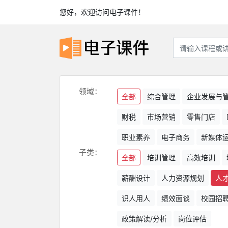
您好，欢迎访问电子课件！
领域：
全部
综合管理
企业发展与
财税
市场营销
零售门店
职业素养
电子商务
新媒体
子类：
全部
培训管理
高效培训
薪酬设计
人力资源规划
人
识人用人
绩效面谈
校园招
政策解读/分析
岗位评估