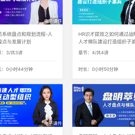
电子课件
电
员系统盘点和规划流程-人
HR识才提效之如何通过战
盘点与发展计划
人才梯队建设打造组织子
：3/共3讲
章节：4/共4讲
长：0小时44分钟
时长：0小时50分钟
电子课件
电