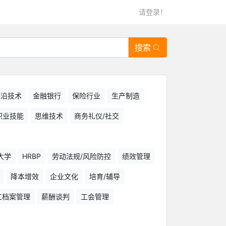
请登录！
搜索
/前沿技术
金融银行
保险行业
生产制造
职业技能
思维技术
商务礼仪/社交
大学
HRBP
劳动法规/风险防控
绩效管理
降本增效
企业文化
培育/辅导
工档案管理
薪酬谈判
工会管理