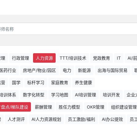
管理
行政管理
人力资源
TTT/培训技术
党政教育
IT
AI
医药行业
房地产/物业/园区
电力
新能源
出海与国际贸易
运营
国学
标杆学习
家庭教育
养生健康
培训体系
数字化转型
学习地图
AI培训管理
培训开发
企业
才盘点/梯队建设
薪酬管理
胜任力模型
OKR管理
组织建设管理
聘
人才测评
AI人力资源规划
员工激励/福利
AI办公提效
员