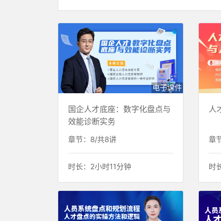
电子课件
国企人才底座：数字化盘点与
人
效能诊断实务
章节：8/共8讲
章节
时长：2小时11分钟
时