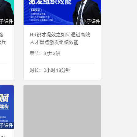
子课件
电子课件
略
HR识才提效之如何通过高效
弟兵
人才盘点激发组织效能
章节：3/共3讲
时长：0小时48分钟
子课件