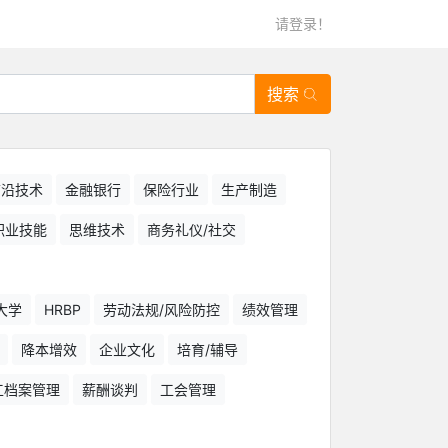
请登录！
搜索
/前沿技术
金融银行
保险行业
生产制造
职业技能
思维技术
商务礼仪/社交
大学
HRBP
劳动法规/风险防控
绩效管理
降本增效
企业文化
培育/辅导
工档案管理
薪酬谈判
工会管理