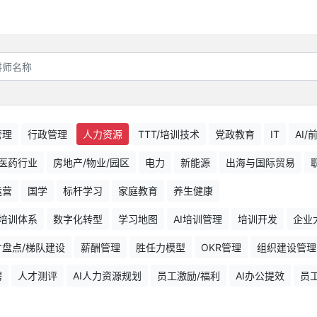
管理
行政管理
人力资源
TTT/培训技术
党政教育
IT
AI
医药行业
房地产/物业/园区
电力
新能源
出海与国际贸易
运营
国学
标杆学习
家庭教育
养生健康
培训体系
数字化转型
学习地图
AI培训管理
培训开发
企业
才盘点/梯队建设
薪酬管理
胜任力模型
OKR管理
组织建设管理
聘
人才测评
AI人力资源规划
员工激励/福利
AI办公提效
员