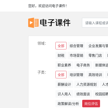
您好，欢迎访问电子课件！
领域：
全部
综合管理
企业发展与
财税
市场营销
零售门店
职业素养
电子商务
新媒体
子类：
全部
培训管理
高效培训
薪酬设计
人力资源规划
人
识人用人
绩效面谈
校园招
政策解读/分析
岗位评估