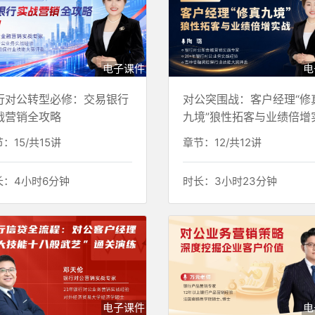
电子课件
电
行对公转型必修：交易银行
对公突围战：客户经理“修
战营销全攻略
九境”狼性拓客与业绩倍增
战
：15/共15讲
章节：12/共12讲
长：4小时6分钟
时长：3小时23分钟
电子课件
电