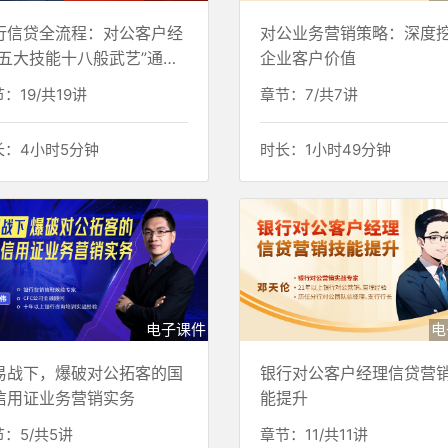
行信贷全流程：对公客户经
对公业务营销策略：深度
“五大技能十八般武艺”通关
企业客户价值
练
：19/共19讲
章节：7/共7讲
长：4小时5分钟
时长：1小时49分钟
电子课件
电
易战下，爆破对公拓客的国
银行对公客户经理信贷营
信用证业务营销实务
能提升
：5/共5讲
章节：11/共11讲