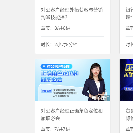
对公客户经理外拓获客与营销
银
沟通技能提升
理
演
章节：8/共8讲
章节
时长：2小时8分钟
时
电子课件
对公客户经理正确角色定位和
贸
履职必会
际
章节：7/共7讲
章节