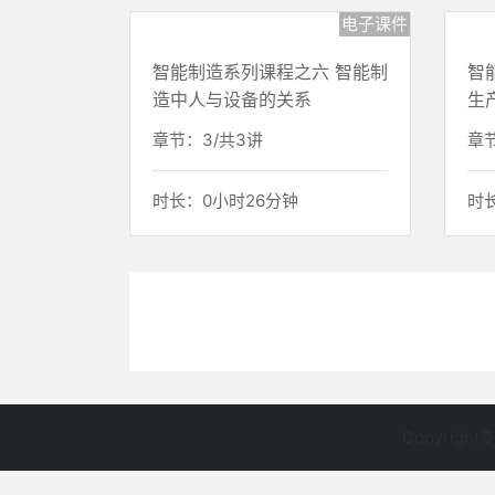
章节：4/共4讲
章节
时长：0小时42分钟
时
电子课件
智能制造系列课程之六 智能制
智
造中人与设备的关系
生
章节：3/共3讲
章节
时长：0小时26分钟
时