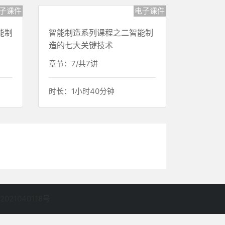
章节：5/共5讲
时长：0小时43分钟
子课件
电子课件
能制
智能制造系列课程之二智能制
造的七大关键技术
章节：7/共7讲
时长：1小时40分钟