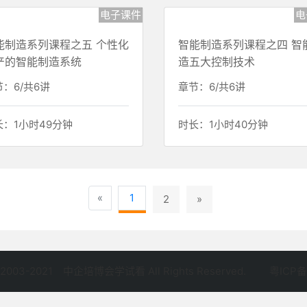
：2/共2讲
章节：4/共4讲
长：0小时42分钟
时长：0小时28分钟
电子课件
电
能制造系列课程之五 个性化
智能制造系列课程之四 智
产的智能制造系统
造五大控制技术
：6/共6讲
章节：6/共6讲
长：1小时49分钟
时长：1小时40分钟