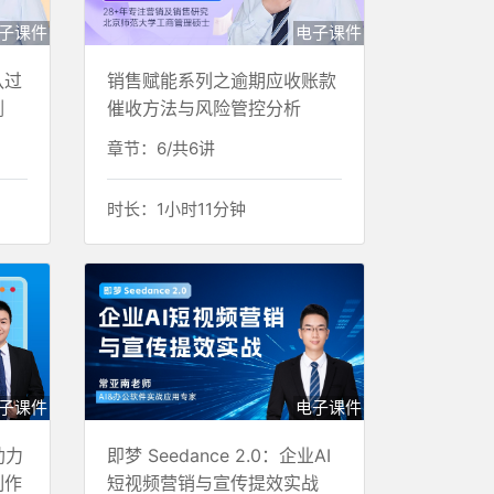
子课件
电子课件
队过
销售赋能系列之逾期应收账款
剑
催收方法与风险管控分析
章节：6/共6讲
时长：1小时11分钟
子课件
电子课件
助力
即梦 Seedance 2.0：企业AI
制作
短视频营销与宣传提效实战