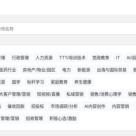
管理
行政管理
人力资源
TTT/培训技术
党政教育
IT
AI
医药行业
房地产/物业/园区
电力
新能源
出海与国际贸易
运营
国学
标杆学习
家庭教育
养生健康
大客户管理/营销
短视频/直播
私域营销
销售/消费心理学
销
略
催收回款
招投标
市场调研/分析
AI内容创作
内容营销
户管理/营销
招商管理
积极心态/激励