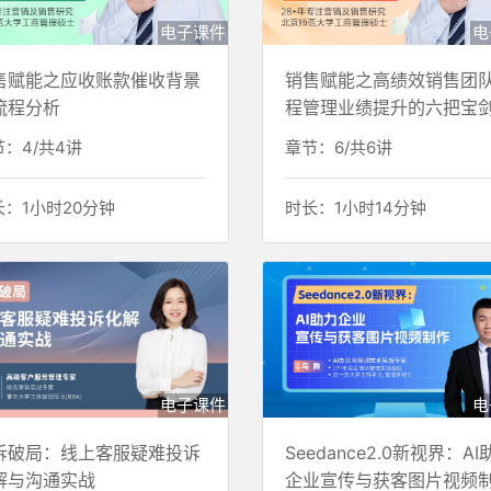
电子课件
电
售赋能之应收账款催收背景
销售赋能之高绩效销售团
流程分析
程管理业绩提升的六把宝
：4/共4讲
章节：6/共6讲
长：1小时20分钟
时长：1小时14分钟
电子课件
电
诉破局：线上客服疑难投诉
Seedance2.0新视界：AI
解与沟通实战
企业宣传与获客图片视频