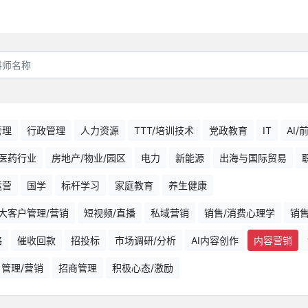
管理
行政管理
人力资源
TTT/培训技术
党政教育
IT
AI
医药行业
房地产/物业/园区
电力
新能源
出海与国际贸易
运营
国学
标杆学习
家庭教育
养生健康
大客户管理/营销
短视频/直播
私域营销
销售/消费心理学
销
略
催收回款
招投标
市场调研/分析
AI内容创作
内容营销
户管理/营销
招商管理
积极心态/激励