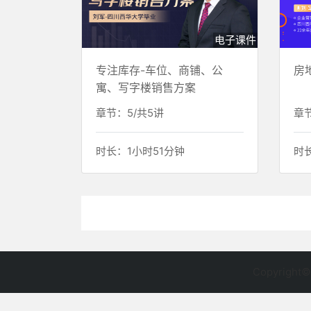
电子课件
专注库存-车位、商铺、公
房
寓、写字楼销售方案
章节：5/共5讲
章节
时长：1小时51分钟
时
Copyright