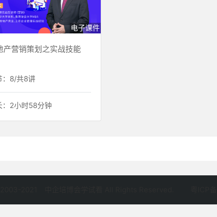
电子课件
地产营销策划之实战技能
：8/共8讲
长：2小时58分钟
©2003-2021
中企培博会学试看 All Rights Reserved.
粤ICP备