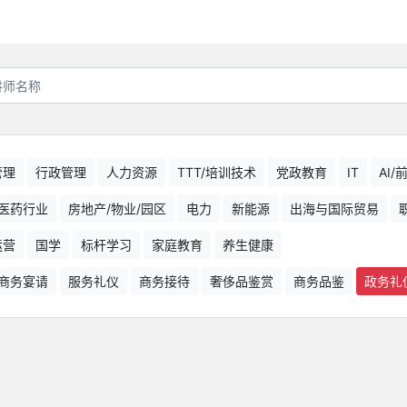
管理
行政管理
人力资源
TTT/培训技术
党政教育
IT
AI
医药行业
房地产/物业/园区
电力
新能源
出海与国际贸易
运营
国学
标杆学习
家庭教育
养生健康
商务宴请
服务礼仪
商务接待
奢侈品鉴赏
商务品鉴
政务礼