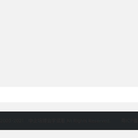
©2003-2021
中企培博会学试看 All Rights Reserved.
粤ICP备