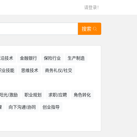
请登录！
搜索
/前沿技术
金融银行
保险行业
生产制造
职业技能
思维技术
商务礼仪/社交
阳光/激励
职业规划
求职/应聘
角色转化
理
向下沟通\协同
创业指导