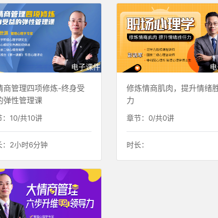
电子课件
电
情商管理四项修炼-终身受
修炼情商肌肉，提升情绪
的弹性管理课
力
：10/共10讲
章节：0/共0讲
长：2小时6分钟
时长：