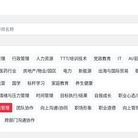
管理
行政管理
人力资源
TTT/培训技术
党政教育
IT
AI
医药行业
房地产/物业/园区
电力
新能源
出海与国际贸易
运营
国学
标杆学习
家庭教育
养生健康
情绪与压力管理
时间管理
目标执行/结果
自我成长
职业心态/
商管理
团队协作
向上沟通\协同
职场形象
职业道德
向上管
跨部门沟通协作