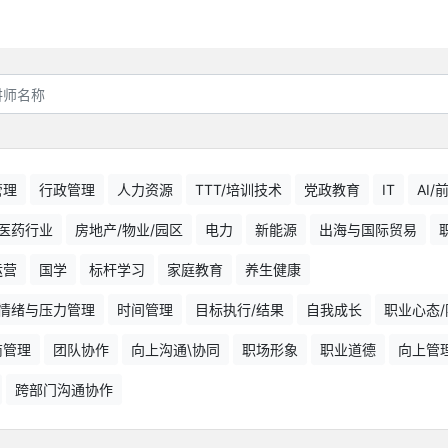
管理
行政管理
人力资源
TTT/培训技术
党政教育
IT
AI
医药行业
房地产/物业/园区
电力
新能源
出海与国际贸易
运营
国学
标杆学习
家庭教育
养生健康
情绪与压力管理
时间管理
目标执行/结果
自我成长
职业心态/
商管理
团队协作
向上沟通\协同
职场形象
职业道德
向上管
跨部门沟通协作