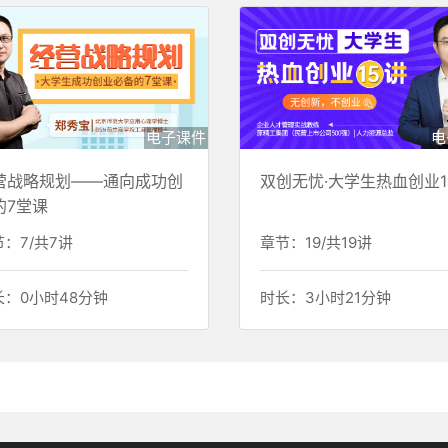
电子课件
电
营战略规划——通向成功创
双创无忧·大学生热血创业1
的7堂课
：7/共7讲
章节：19/共19讲
长：0小时48分钟
时长：3小时21分钟