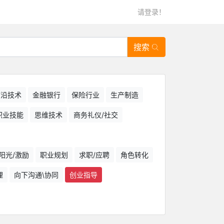
请登录！
搜索
/前沿技术
金融银行
保险行业
生产制造
职业技能
思维技术
商务礼仪/社交
阳光/激励
职业规划
求职/应聘
角色转化
理
向下沟通\协同
创业指导