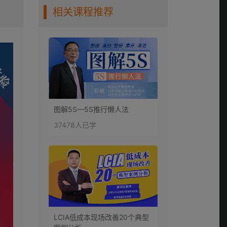
相关课程推荐
图解5S—5S推行懒人法
37478人已学
LCIA低成本现场改善20个典型