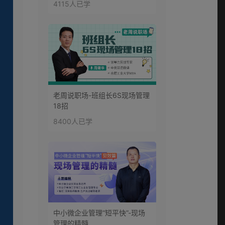
4115人已学
老周说职场-班组长6S现场管理
18招
8400人已学
中小微企业管理“短平快”-现场
管理的精髓