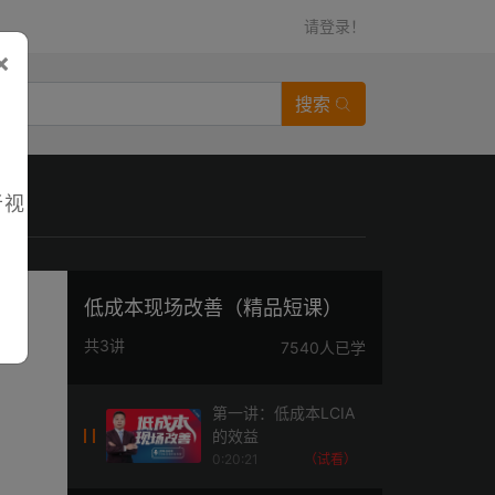
请登录！
×
搜索
者视
低成本现场改善（精品短课）
共3讲
7540人已学
第一讲：低成本LCIA
的效益
0:20:21
（试看）