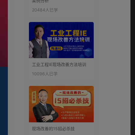
案例分析
20484人已学
工业工程IE现场改善方法培训
10096人已学
现场改善的15招必杀技