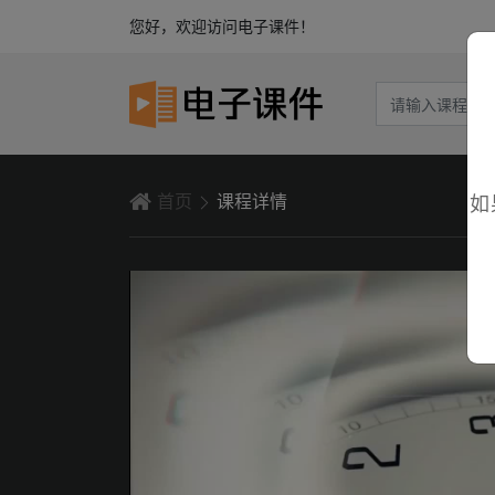
您好，欢迎访问电子课件！
首页
课程详情
如