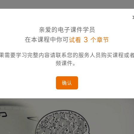
亲爱的电子课件学员
3
在本课程中你可
试看
个章节
果需要学习完整内容请联系您的服务人员购买课程或
频课件。
确认