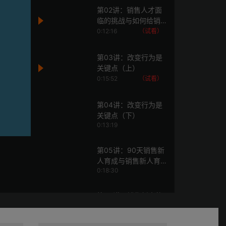
第02讲：销售人才面
临的挑战与如何给销
售赋能
0:12:16
（试看）
第03讲：改变行为是
关键点（上）
0:15:52
（试看）
第04讲：改变行为是
关键点（下）
0:13:19
第05讲：90天销售新
人育成与销售新人育
0:18:30
成指标
第06讲：销售新人的
90天育成方式
0:13:34