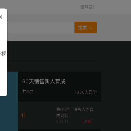
请登录！
×
搜索
者视
90天销售新人育成
共6讲
7330人已学
第01讲：销售人才育
成现状
0:14:58
（试看）