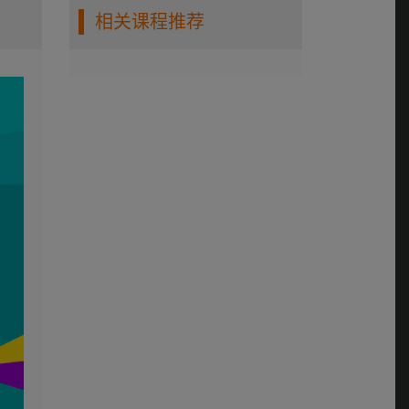
相关课程推荐
第六讲：如何运用正
念接纳当下感受？
0:09:37
第七讲：如何练习正
念提升抗压能力？
0:10:27
第八讲：如何正确看
待事情本身？
0:15:46
第九讲：如何减少负
面情绪的影响？
0:10:31
第十讲：如何摆脱情
绪困扰？
0:16:58