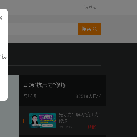
请登录！
×
搜索
者视
职场“抗压力”修炼
共17讲
32518人已学
先导篇：职场“抗压力”
修炼
0:03:39
（试看）