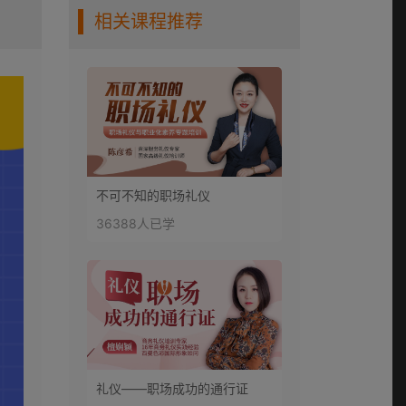
0:18:16
际，细节决定成败
相关课程推荐
（三）
第七讲：必备商务礼
仪——修养决定人
0:15:16
际，细节决定成败
（四）
第八讲：品味修养礼
仪——品味决定修
0:20:01
养，修养决定魅力
不可不知的职场礼仪
第九讲：职场办公礼
36388人已学
仪 良好职业素养助你
0:19:41
前途无量
第十讲：职场沟通法
宝 有效的沟通助你游
0:16:26
刃有余
礼仪——职场成功的通行证