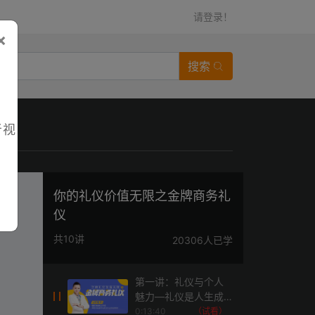
请登录！
×
搜索
者视
你的礼仪价值无限之金牌商务礼
仪
共10讲
20306人已学
第一讲：礼仪与个人
魅力—礼仪是人生成
功的必经之路
0:13:40
（试看）