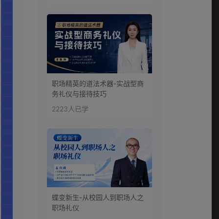
职场精英的道法术器-实战型商
务礼仪与接待技巧
2223人已学
蝶变新生-从校园人到职场人之
职场礼仪