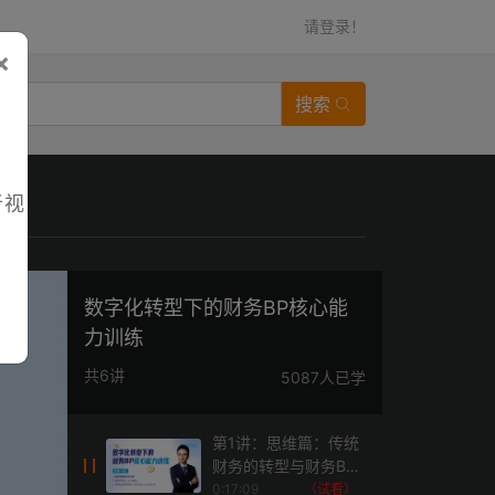
请登录！
×
搜索
者视
数字化转型下的财务BP核心能
力训练
共6讲
5087人已学
第1讲：思维篇：传统
财务的转型与财务BP
基础
0:17:09
（试看）