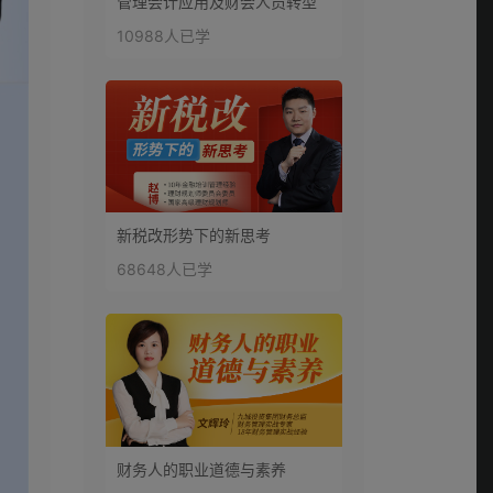
管理会计应用及财会人员转型
10988人已学
新税改形势下的新思考
68648人已学
财务人的职业道德与素养