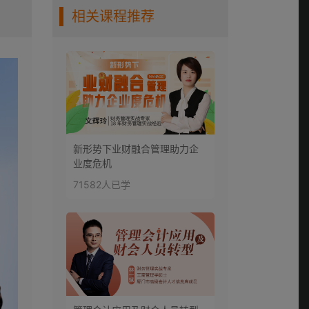
0:12:32
展
相关课程推荐
新形势下业财融合管理助力企
业度危机
71582人已学