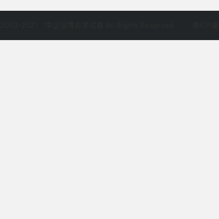
©2003-2021
中企培博会学试看 All Rights Reserved.
粤ICP备