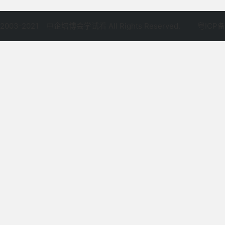
©2003-2021
中企培博会学试看 All Rights Reserved.
粤ICP备