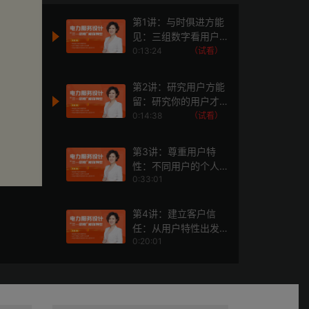
第1讲：与时俱进方能
见：三组数字看用户
需求变化
0:13:24
（试看）
第2讲：研究用户方能
留：研究你的用户才
能留住客户
0:14:38
（试看）
第3讲：尊重用户特
性：不同用户的个人
0:33:01
特性研究
第4讲：建立客户信
任：从用户特性出发
0:20:01
精细化建立客户信任
第5讲：峰终体验：塑
造用户服务过程中的
0:22:56
不同峰终体验值