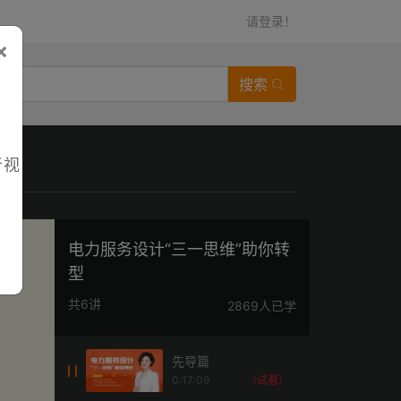
请登录！
×
搜索
者视
电力服务设计“三一思维”助你转
型
共6讲
2869人已学
先导篇
0:17:09
（试看）