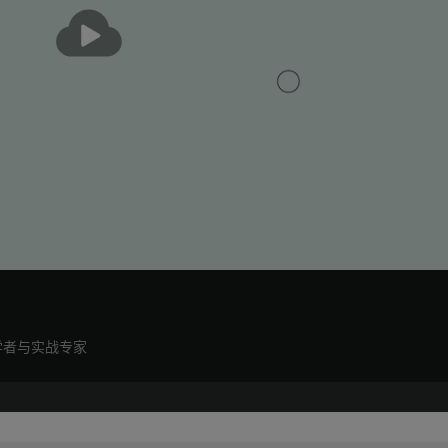
播
放
学者与实战专家