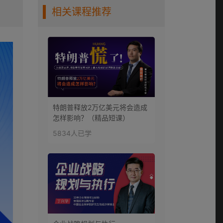
相关课程推荐
第7讲 企业绩效管理
0:12:54
第8讲 企业信息系统
0:09:45
特朗普释放2万亿美元将会造成
怎样影响？（精品短课）
5834人已学