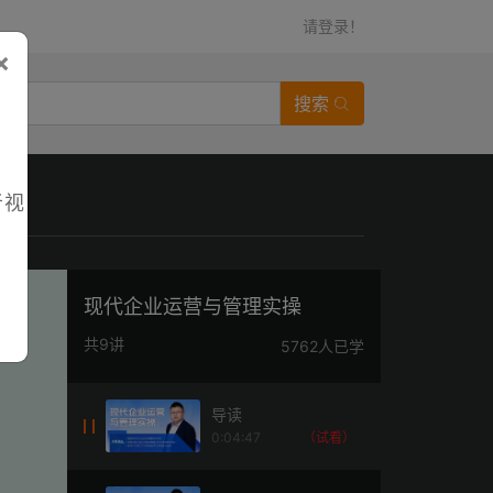
请登录！
×
搜索
者视
现代企业运营与管理实操
共9讲
5762人已学
导读
0:04:47
（试看）