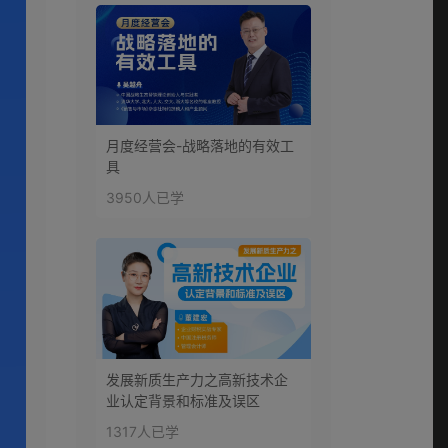
月度经营会-战略落地的有效工
具
3950人已学
发展新质生产力之高新技术企
业认定背景和标准及误区
1317人已学