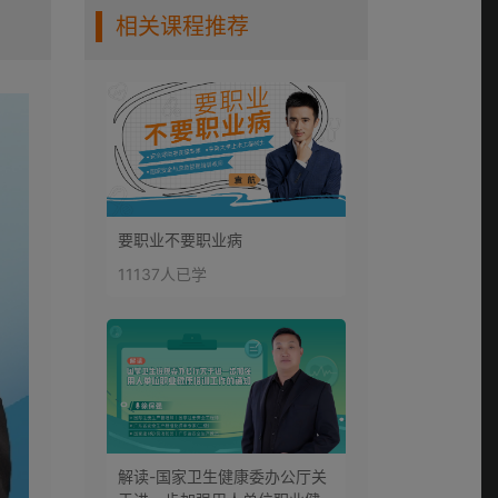
相关课程推荐
第6讲：饮酒对行车安
全的影响度
0:09:49
第7讲：驾驶员压力分
析
0:12:30
第8讲：减法--明确需
要职业不要职业病
求
11137人已学
0:10:37
第9讲：加法--提升能
力
0:06:30
第10讲：乘法--优化
方法
解读-国家卫生健康委办公厅关
0:09:04