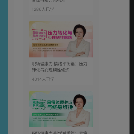
1286人已学
第16讲：除法--突破
自我
0:04:18
职场健康力·情绪平衡篇：压力
转化与心理韧性修炼
4014人已学
职场健康力·科学减重篇：易瘦