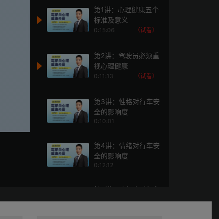
第1讲：心理健康五个
标准及意义
0:15:06
（试看）
第2讲：驾驶员必须重
视心理健康
0:11:13
（试看）
第3讲：性格对行车安
全的影响度
0:10:01
第4讲：情绪对行车安
全的影响度
0:12:12
第5讲：路怒症对行车
安全的影响
0:08:41