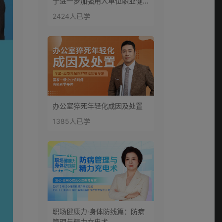
于进一步加强用人单位职业健
康培训工作的通知
第11讲：除法--逆境突
2424人已学
围
0:08:41
第12讲：驾驶员情绪
识别
0:09:11
第13讲：减法--驾驭
办公室猝死年轻化成因及处置
情绪
1385人已学
0:09:13
第14讲：加法--创造
情绪
0:04:58
第15讲：乘法--换位
思考
职场健康力·身体防线篇：防病
0:10:04
管理与精力充电术