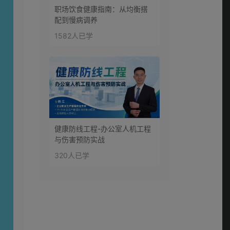
职场饮食健康指南：从均衡搭
配到慢病调养
1582人已学
健康防线工程-办公室人机工程
与伤害预防实战
320人已学