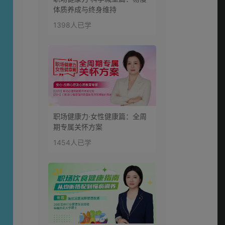
体质养成与终身维持
1398人已学
职场健康力·女性健康篇：全周
期专属关怀方案
1454人已学