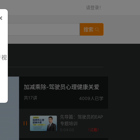
请登录！
×
搜索
者视
加减乘除-驾驶员心理健康关爱
共17讲
4009人已学
先导篇：驾驶员的EAP
专题培训
0:04:05
（试看）